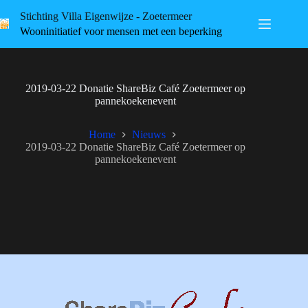
Skip
Stichting Villa Eigenwijze - Zoetermeer
to
content
Wooninitiatief voor mensen met een beperking
2019-03-22 Donatie ShareBiz Café Zoetermeer op
pannekoekenevent
Home
Nieuws
2019-03-22 Donatie ShareBiz Café Zoetermeer op
pannekoekenevent