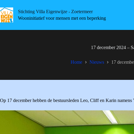
Skip
to
Stichting Villa Eigenwijze - Zoetermeer
content
Wooninitiatief voor mensen met een beperking
17 december 2024 – 
Home
Nieuws
17 decembe
Op 17 december hebben de bestuursleden Leo, Cliff en Karin namen