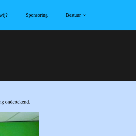
wij?
Sponsoring
Bestuur
ng ondertekend.