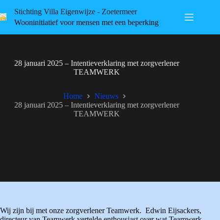
Skip
Stichting Villa Eigenwijze - Zoetermeer
to
content
Wooninitiatief voor mensen met een beperking
28 januari 2025 – Intentieverklaring met zorgverlener
TEAMWERK
Home
Nieuws
28 januari 2025 – Intentieverklaring met zorgverlener
TEAMWERK
Wij zijn bij met onze zorgverlener Teamwerk. Edwin Eijsackers,
directeur van Teamwerk vertelde enthousiast over wat Teamwerk