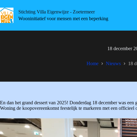
Skip
to
Stichting Villa Eigenwijze - Zoetermeer
content
Wooninitiatief voor mensen met een beperking
18 december 2
Home
Nieuws
18 
En dan het grand dessert van 2025! Donderdag 18 december was een 
Woning de koopovereenkomst feestelijk te markeren met een officieel