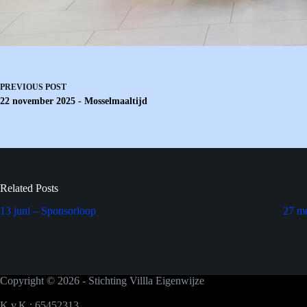
PREVIOUS
POST
22 november 2025 - Mosselmaaltijd
Related Posts
13 juni – Sponsorloop
27 m
Copyright © 2026 - Stichting Villla Eigenwijze
K.v.K.: 65452313