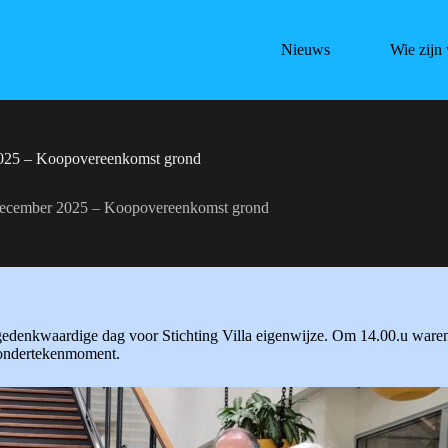
Nieuws
Wie zijn 
025 – Koopovereenkomst grond
december 2025 – Koopovereenkomst grond
gedenkwaardige dag voor Stichting Villa eigenwijze. Om 14.00.u wa
 ondertekenmoment.