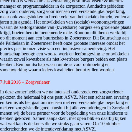
Peter Hop is werkzaam als zelfstandig bestuursadviseur & interim-
manager en programmaleider in de zorgsector. Aandachtsgebieden:
zorg voor ouderen, zorg voor mensen een verstandelijke beperking,
maar ook vraagstukken in brede veld van het sociale domein, vullen al
jaren zijn agenda. Het ontwikkelen van (sociale) woonomgevingen
waarin de zelforganisatie van (kwetsbare) burgers een groeiende plaats
krijgt, boeien hem in toenemende mate. Rondom dit thema werkt hij
op dit moment aan een buurtschap in Zoetermeer. Dit Buurtschap aan
de Palthelaan in Zoetermeer heeft onze grootste interesse omdat het
precies past in onze visie van een inclusieve samenleving. Het
buurtschap beoogt: een woon-, werk en leefomgeving te ontwikkelen
waarin zowel kwetsbare als niet kwetsbare burgers beiden een plaats
hebben. Een buurtschap waar ruimte is voor ontmoeting en
samenwerking waarin ieders kwaliteiten benut zullen worden.
7 Juli 2016 – Zorgverlener
In deze zomer hebben we na intensief onderzoek een zorgverlener
gekozen die helemaal bij ons past: ASVZ. Met een schat aan ervaring
en kennis als het gaat om mensen met een verstandelijke beperking en
met een zorgvisie die goed aansluit bij alle veranderingen in Zorgland
menen wij de beste partner voor de begeleiding van onze kinderen te
hebben gekozen. Samen aanpakken, met open blik en daarbij kijken
wat wel kan is de koers die we straks gaan varen. Op 10 oktober
ondertekenden we de intentieverklaring met ASVZ.