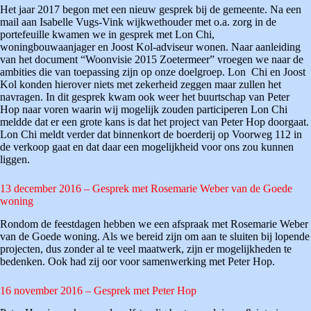
Het jaar 2017 begon met een nieuw gesprek bij de gemeente. Na een
mail aan Isabelle Vugs-Vink wijkwethouder met o.a. zorg in de
portefeuille kwamen we in gesprek met Lon Chi,
woningbouwaanjager en Joost Kol-adviseur wonen. Naar aanleiding
van het document “Woonvisie 2015 Zoetermeer” vroegen we naar de
ambities die van toepassing zijn op onze doelgroep. Lon Chi en Joost
Kol konden hierover niets met zekerheid zeggen maar zullen het
navragen. In dit gesprek kwam ook weer het buurtschap van Peter
Hop naar voren waarin wij mogelijk zouden participeren Lon Chi
meldde dat er een grote kans is dat het project van Peter Hop doorgaat.
Lon Chi meldt verder dat binnenkort de boerderij op Voorweg 112 in
de verkoop gaat en dat daar een mogelijkheid voor ons zou kunnen
liggen.
13 december 2016 – Gesprek met Rosemarie Weber van de Goede
woning
Rondom de feestdagen hebben we een afspraak met Rosemarie Weber
van de Goede woning. Als we bereid zijn om aan te sluiten bij lopende
projecten, dus zonder al te veel maatwerk, zijn er mogelijkheden te
bedenken. Ook had zij oor voor samenwerking met Peter Hop.
16 november 2016 – Gesprek met Peter Hop